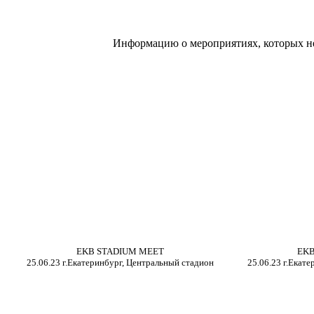
Информацию о мероприятиях, которых не
EKB STADIUM MEET
EKB
2
5
.
06
.
2
3 г.Екатеринбург, Центральный стадион
2
5
.
06
.
2
3 г.Екат