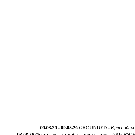
06.08.26
- 0
9.
0
8.
26
GROUNDED
-
Краснодарс
08.08.26
Ф
естиваль автомобильной культуры АКРОФО