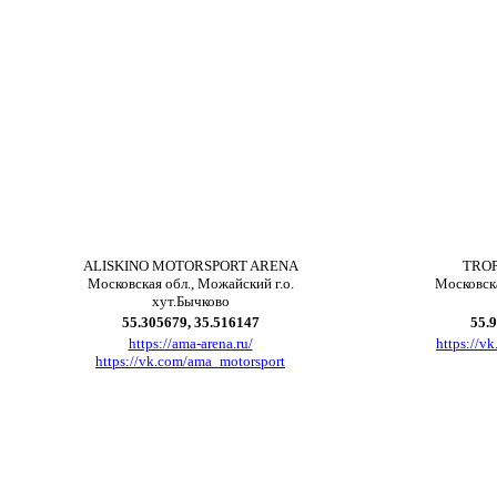
ALISKINO MOTORSPORT ARENA
TRO
Московская обл., Можайский г.о.
Московска
хут.Бычково
55.305679, 35.516147
55
.
9
https://ama-arena.ru/
https://v
https://vk.com/ama_motorsport