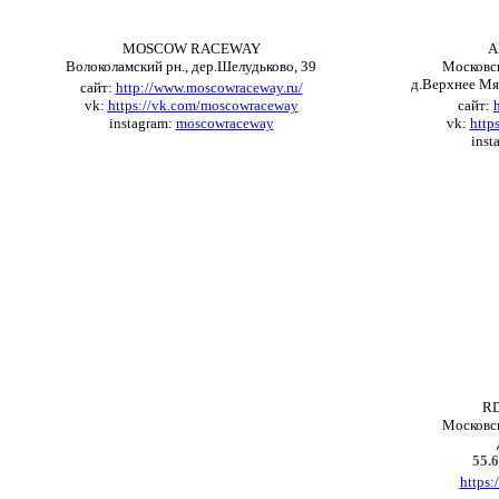
MOSCOW RACEWAY
A
Волоколамский рн., дер.Шелудьково, 39
Московск
д.Верхнее Мя
сайт:
http://www.moscowraceway.ru/
vk
:
https://vk.com/moscowraceway
сайт:
instagram
:
moscowraceway
vk
:
http
inst
R
Московск
55.
https: