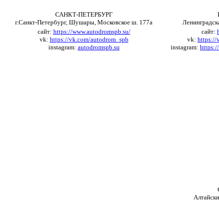
САНКТ-ПЕТЕРБУРГ
г.Санкт-Петербург, Шушары, Московское ш.
177
а
Ленинградска
сайт:
https://www.autodromspb.su/
сайт:
vk
:
https://vk.com/autodrom_spb
vk
:
https://
instagram
:
autodromspb.su
instagram
:
https:
Алтайски